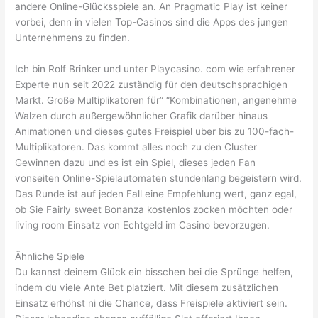
andere Online-Glücksspiele an. An Pragmatic Play ist keiner
vorbei, denn in vielen Top-Casinos sind die Apps des jungen
Unternehmens zu finden.
Ich bin Rolf Brinker und unter Playcasino. com wie erfahrener
Experte nun seit 2022 zuständig für den deutschsprachigen
Markt. Große Multiplikatoren für” “Kombinationen, angenehme
Walzen durch außergewöhnlicher Grafik darüber hinaus
Animationen und dieses gutes Freispiel über bis zu 100-fach-
Multiplikatoren. Das kommt alles noch zu den Cluster
Gewinnen dazu und es ist ein Spiel, dieses jeden Fan
vonseiten Online-Spielautomaten stundenlang begeistern wird.
Das Runde ist auf jeden Fall eine Empfehlung wert, ganz egal,
ob Sie Fairly sweet Bonanza kostenlos zocken möchten oder
living room Einsatz von Echtgeld im Casino bevorzugen.
Ähnliche Spiele
Du kannst deinem Glück ein bisschen bei die Sprünge helfen,
indem du viele Ante Bet platziert. Mit diesem zusätzlichen
Einsatz erhöhst ni die Chance, dass Freispiele aktiviert sein.