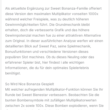
Als aktuellste Ergänzung zur Sweet Bonanza-Familie offeriert
diese Version den maximalen Multiplikator vonseiten 1000x
während welcher Freispiele, was zu deutlich höheren
Gewinnmöglichkeiten führt. Die Grundmechanik bleibt
erhalten, doch die verbesserte Grafik und das höhere
Gewinnpotenzial machen fue zu einer attraktiven Alternative
zum Original. In dieser ausführlichen Analyse werfen wir einen
detaillierten Blick auf Sweet Paz, seine Spielmechanik,
Bonusfunktionen und verschiedene Versionen dieses
populären Slot machines. Ob du dieses Neuling oder das
erfahrener Spieler bist, hier findest i alle wichtigen
Informationen, die du für dein optimales Spielerlebnis
benötigst.
So Wird Nice Bonanza Gespielt
Mit welcher aufregenden Multiplikator-Funktion können Sie Ihr
Runde bei Sweet Bienestar verbessern. Beobachten Sie die
bunten Bombensymbole mit zufälligen Multiplikatorwerten
zwischen 2x sowie 100x. Diese Bomben explodieren, wenn Sie