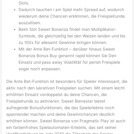
Slots.
Dadurch tauchen i am Spiel mehr Spread auf, wodurch
wiederum deine Chancen erklimmen, die Freispielrunde
auszulösen.
Beim Slot Sweet Bonanza findet man Multiplikator-
Symbole, die gleichzeitig bei den Walzen landen und bis
zu 100x für allesamt Gewinne bringen können.
Mit der Ante Bet-Funktion – darüber hinaus Sweet
Bonanza Bonus Buy genannt rapid können Sie Den
Einsatz und pass away Volatilität für perish Freispiele
sogar noch anpassen.
Die Ante Bet-Funktion ist besonders für Spieler interessant, die
aktiv nach den lukrativen Freispielen suchen. Mit einem leicht
erhöhten Einsatz verdoppelst du deine Chancen, die
Freispielrunde zu aktivieren. Sweet Bienestar bietet
aufregende Bonusfunktionen, die das Spielerlebnis noch
spannender machen und deine Gewinnchancen deutlich
erhöhen können. Sweet Bonanza von Pragmatic Play ist auch
ein farbenfrohes Spielautomaten-Erlebnis, das seit seiner