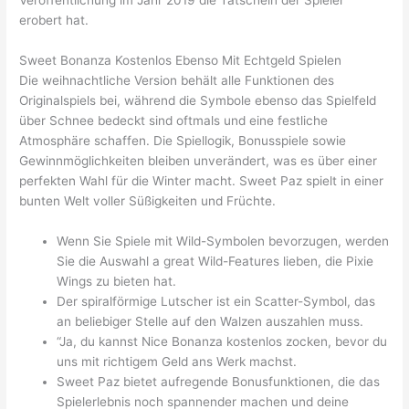
Veröffentlichung im Jahr 2019 die Tätscheln der Spieler
erobert hat.
Sweet Bonanza Kostenlos Ebenso Mit Echtgeld Spielen
Die weihnachtliche Version behält alle Funktionen des
Originalspiels bei, während die Symbole ebenso das Spielfeld
über Schnee bedeckt sind oftmals und eine festliche
Atmosphäre schaffen. Die Spiellogik, Bonusspiele sowie
Gewinnmöglichkeiten bleiben unverändert, was es über einer
perfekten Wahl für die Winter macht. Sweet Paz spielt in einer
bunten Welt voller Süßigkeiten und Früchte.
Wenn Sie Spiele mit Wild-Symbolen bevorzugen, werden
Sie die Auswahl a great Wild-Features lieben, die Pixie
Wings zu bieten hat.
Der spiralförmige Lutscher ist ein Scatter-Symbol, das
an beliebiger Stelle auf den Walzen auszahlen muss.
“Ja, du kannst Nice Bonanza kostenlos zocken, bevor du
uns mit richtigem Geld ans Werk machst.
Sweet Paz bietet aufregende Bonusfunktionen, die das
Spielerlebnis noch spannender machen und deine