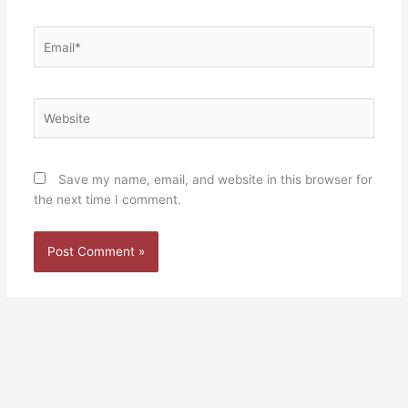
Email*
Website
Save my name, email, and website in this browser for
the next time I comment.