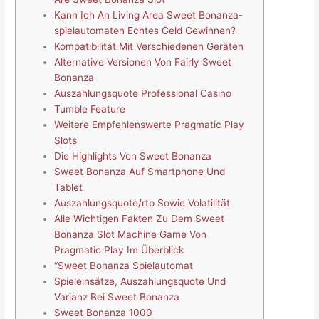
Kann Ich An Living Area Sweet Bonanza-
spielautomaten Echtes Geld Gewinnen?
Kompatibilität Mit Verschiedenen Geräten
Alternative Versionen Von Fairly Sweet
Bonanza
Auszahlungsquote Professional Casino
Tumble Feature
Weitere Empfehlenswerte Pragmatic Play
Slots
Die Highlights Von Sweet Bonanza
Sweet Bonanza Auf Smartphone Und
Tablet
Auszahlungsquote/rtp Sowie Volatilität
Alle Wichtigen Fakten Zu Dem Sweet
Bonanza Slot Machine Game Von
Pragmatic Play Im Überblick
“Sweet Bonanza Spielautomat
Spieleinsätze, Auszahlungsquote Und
Varianz Bei Sweet Bonanza
Sweet Bonanza 1000