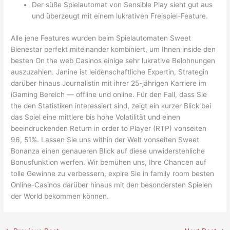
Der süße Spielautomat von Sensible Play sieht gut aus
und überzeugt mit einem lukrativen Freispiel-Feature.
Alle jene Features wurden beim Spielautomaten Sweet
Bienestar perfekt miteinander kombiniert, um Ihnen inside den
besten On the web Casinos einige sehr lukrative Belohnungen
auszuzahlen. Janine ist leidenschaftliche Expertin, Strategin
darüber hinaus Journalistin mit ihrer 25-jährigen Karriere im
iGaming Bereich — offline und online. Für den Fall, dass Sie
the den Statistiken interessiert sind, zeigt ein kurzer Blick bei
das Spiel eine mittlere bis hohe Volatilität und einen
beeindruckenden Return in order to Player (RTP) vonseiten
96, 51%. Lassen Sie uns within der Welt vonseiten Sweet
Bonanza einen genaueren Blick auf diese unwiderstehliche
Bonusfunktion werfen. Wir bemühen uns, Ihre Chancen auf
tolle Gewinne zu verbessern, expire Sie in family room besten
Online-Casinos darüber hinaus mit den besondersten Spielen
der World bekommen können.