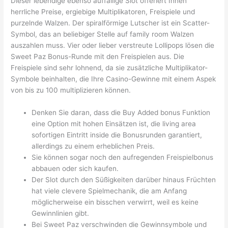
Dieser lebendige ebenso auffällige Slot offeriert Ihnen
herrliche Preise, ergiebige Multiplikatoren, Freispiele und
purzelnde Walzen. Der spiralförmige Lutscher ist ein Scatter-
Symbol, das an beliebiger Stelle auf family room Walzen
auszahlen muss. Vier oder lieber verstreute Lollipops lösen die
Sweet Paz Bonus-Runde mit den Freispielen aus. Die
Freispiele sind sehr lohnend, da sie zusätzliche Multiplikator-
Symbole beinhalten, die Ihre Casino-Gewinne mit einem Aspek
von bis zu 100 multiplizieren können.
Denken Sie daran, dass die Buy Added bonus Funktion
eine Option mit hohen Einsätzen ist, die living area
sofortigen Eintritt inside die Bonusrunden garantiert,
allerdings zu einem erheblichen Preis.
Sie können sogar noch den aufregenden Freispielbonus
abbauen oder sich kaufen.
Der Slot durch den Süßigkeiten darüber hinaus Früchten
hat viele clevere Spielmechanik, die am Anfang
möglicherweise ein bisschen verwirrt, weil es keine
Gewinnlinien gibt.
Bei Sweet Paz verschwinden die Gewinnsymbole und