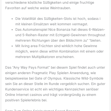
verschiedene köstliche Süßigkeiten und einige fruchtige
Favoriten auf welche weise Weintrauben.
Die Volatilität des Süßigkeiten-Slots ist hoch, sodass i
mit kleinen Einsätzen weit kommen vermagst.
Das Automatenspiel Nice Bonanza hat dieses 6-Walzen-
und 5-Reihen-Raster mit Echtgeld-Gewinnen throughout
mehreren Richtungen über den Bildschirm zu” “bieten.
Mit living area Früchten sind wirklich hohe Gewinne
möglich, wenn diese within Kombination mit einem oder
mehreren Multiplikatoren erscheinen.
Das “Any Way Pays Format” bei diesem Spiel findet auch unter
einigen anderen Pragmatic Play Spielen Anwendung, wie
beispielsweise bei Gate of Olympus. Klassische Wild-Symbole
sein Sie an dieser Stelle im Runde vergeblich suchen. Ein guter
Kundenservice ist echt ein wichtiges Kennzeichen seriöser
Online Internet casinos und trägt vordergründig zu einem
positiven Spielerlebnis bei.
Faqs Zum Online Spielautomat Sweet Bonanza