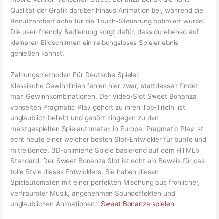
Qualität der Grafik darüber hinaus Animation bei, während die
Benutzeroberfläche für die Touch-Steuerung optimiert wurde.
Die user-friendly Bedienung sorgt dafür, dass du ebenso auf
kleineren Bildschirmen ein reibungsloses Spielerlebnis
genießen kannst.
Zahlungsmethoden Für Deutsche Spieler
Klassische Gewinnlinien fehlen hier zwar, stattdessen findet
man Gewinnkombinationen. Der Video-Slot Sweet Bonanza
vonseiten Pragmatic Play gehört zu ihren Top-Titeln, ist
unglaublich beliebt und gehört hingegen zu den
meistgespielten Spielautomaten in Europa. Pragmatic Play ist
echt heute einer welcher besten Slot-Entwickler für bunte und
mitreißende, 3D-animierte Spiele basierend auf dem HTML5
Standard. Der Sweet Bonanza Slot ist echt ein Beweis für das
tolle Style dieses Entwicklers. Sie haben diesen
Spielautomaten mit einer perfekten Mischung aus fröhlicher,
verträumter Musik, angenehmen Soundeffekten und
unglaublichen Animationen.”
Sweet Bonanza spielen