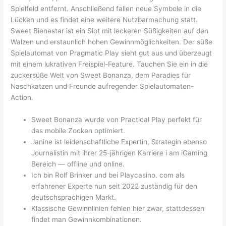
Spielfeld entfernt. Anschließend fallen neue Symbole in die
Lücken und es findet eine weitere Nutzbarmachung statt.
Sweet Bienestar ist ein Slot mit leckeren Süßigkeiten auf den
Walzen und erstaunlich hohen Gewinnmöglichkeiten. Der süße
Spielautomat von Pragmatic Play sieht gut aus und überzeugt
mit einem lukrativen Freispiel-Feature. Tauchen Sie ein in die
zuckersüße Welt von Sweet Bonanza, dem Paradies für
Naschkatzen und Freunde aufregender Spielautomaten-
Action.
Sweet Bonanza wurde von Practical Play perfekt für
das mobile Zocken optimiert.
Janine ist leidenschaftliche Expertin, Strategin ebenso
Journalistin mit ihrer 25-jährigen Karriere i am iGaming
Bereich — offline und online.
Ich bin Rolf Brinker und bei Playcasino. com als
erfahrener Experte nun seit 2022 zuständig für den
deutschsprachigen Markt.
Klassische Gewinnlinien fehlen hier zwar, stattdessen
findet man Gewinnkombinationen.