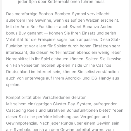
jeder Spin über Kettenreaktionen führen muss.
Das mehrfarbige Bonbon-Bomben-Symbol vervielfacht
außerdem Ihre Gewinne, wenn es auf den Walzen erscheint.
Mit der Ante Bet-Funktion – auch Sweet Bonanza Added
bonus Buy genannt — können Sie Ihren Einsatz und perish
Volatilität für die Freispiele sogar noch anpassen. Diese Slot-
Funktion ist vor allem für Spieler durch hohen Einsätzen sehr
interessant, die diesen Vorteil nutzen ebenso ein wenig lieber
Nervenkitzel in ihr Spiel einbauen können. Sollten Sie likewise
ein Fan vonseiten mobilen Spielen inside Online Casinos
Deutschland im Internet sein, können Sie selbstverständlich
auch von unterwegs auf Ihrem Android- und iOS-Handy aus
spielen.
Kompatibilität über Verschiedenen Geräten
Mit seinem einzigartigen Cluster-Pay-System, aufregenden
Cascading Reels und lukrativen Bonusfunktionen bietet” “eben
dieser Slot eine perfekte Mischung aus Vergnügen und
Gewinnpotenzial. Nach jeder Runde über einem Gewinn sein
alle Symbole, perish an dem Gewinn beteiligt waren, vom