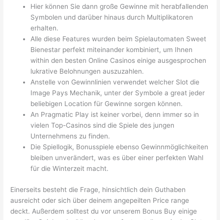
Hier können Sie dann große Gewinne mit herabfallenden
Symbolen und darüber hinaus durch Multiplikatoren
erhalten.
Alle diese Features wurden beim Spielautomaten Sweet
Bienestar perfekt miteinander kombiniert, um Ihnen
within den besten Online Casinos einige ausgesprochen
lukrative Belohnungen auszuzahlen.
Anstelle von Gewinnlinien verwendet welcher Slot die
Image Pays Mechanik, unter der Symbole a great jeder
beliebigen Location für Gewinne sorgen können.
An Pragmatic Play ist keiner vorbei, denn immer so in
vielen Top-Casinos sind die Spiele des jungen
Unternehmens zu finden.
Die Spiellogik, Bonusspiele ebenso Gewinnmöglichkeiten
bleiben unverändert, was es über einer perfekten Wahl
für die Winterzeit macht.
Einerseits besteht die Frage, hinsichtlich dein Guthaben
ausreicht oder sich über deinem angepeilten Price range
deckt. Außerdem solltest du vor unserem Bonus Buy einige