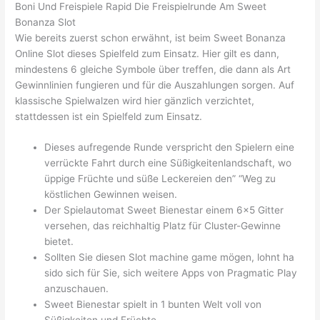
Boni Und Freispiele Rapid Die Freispielrunde Am Sweet
Bonanza Slot
Wie bereits zuerst schon erwähnt, ist beim Sweet Bonanza
Online Slot dieses Spielfeld zum Einsatz. Hier gilt es dann,
mindestens 6 gleiche Symbole über treffen, die dann als Art
Gewinnlinien fungieren und für die Auszahlungen sorgen. Auf
klassische Spielwalzen wird hier gänzlich verzichtet,
stattdessen ist ein Spielfeld zum Einsatz.
Dieses aufregende Runde verspricht den Spielern eine
verrückte Fahrt durch eine Süßigkeitenlandschaft, wo
üppige Früchte und süße Leckereien den” “Weg zu
köstlichen Gewinnen weisen.
Der Spielautomat Sweet Bienestar einem 6×5 Gitter
versehen, das reichhaltig Platz für Cluster-Gewinne
bietet.
Sollten Sie diesen Slot machine game mögen, lohnt ha
sido sich für Sie, sich weitere Apps von Pragmatic Play
anzuschauen.
Sweet Bienestar spielt in 1 bunten Welt voll von