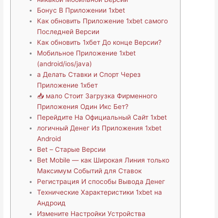
Бонус В Приложении 1xbet
Как обновить Приложение 1xbet самого
Последней Версии
Как обновить 1хбет До конце Версии?
Мобильное Приложение 1xbet
(android/ios/java)
а Делать Ставки и Спорт Через
Приложение 1хбет
📥 мало Стоит Загрузка Фирменного
Приложения Один Икс Бет?
Перейдите На Официальный Сайт 1xbet
логичный Денег Из Приложения 1xbet
Android
Bet – Старые Версии
Bet Mobile — как Широкая Линия только
Максимум Событий для Ставок
Регистрация И способы Вывода Денег
Технические Характеристики 1xbet на
Андроид
Измените Настройки Устройства