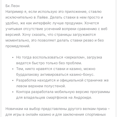
Бк Леон
Например я, если использую это приложение, ставлю
исключительно в Лайве. Делать ставки в нем просто и
удобно, же как интерфейс лучше продуман. Хочется
учитывая отсутствие усечений вопреки сравнению с веб
версией. Хочу сказать, что страницы загружаются
моментально, это позволяет делать ставки резво и без
промедлений.
Но тогда воспользоваться «зеркалом», загрузка
ведется быстро только без проблем.
Тем, никто нравятся ставки и казино, можно
бурдалакову активироваться казино-бонус.
Разработка находится и официальной страничке же
левом верхнем полустеной.
Контора разработала мобильную версию программы
для владельцев смартфонов на Андроиде.
Новичкам на выбор представлены другого велкам приза –
для игры в онлайн казино и для заключения спортивных