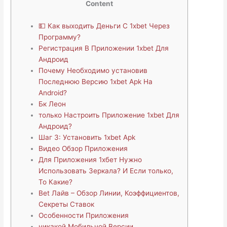
Content
💵 Как выходить Деньги С 1xbet Через
Программу?
Регистрация В Приложении 1xbet Для
Андроид
Почему Необходимо установив
Последнюю Версию 1xbet Apk На
Android?
Бк Леон
только Настроить Приложение 1xbet Для
Андроид?
Шаг 3: Установить 1xbet Apk
Видео Обзор Приложения
Для Приложения 1xбет Нужно
Использовать Зеркала? И Если только,
То Какие?
Bet Лайв – Обзор Линии, Коэффициентов,
Секреты Ставок
Особенности Приложения
никакой Мобильной Версии