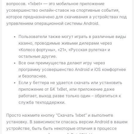
вопросов. «1xbet» — это мобильное приложение
усовершенство онлайн-ставок на спортивные события,
которое предназначено для скачивания а устройствах под
управлением операционной системы Android.
Пользователи также могут играть в различные виды
казино, проводимые живыми дилерами через
«Колесо фортуны», «21», «Русская рулетка» и
остальные другие.
Все они преимущества делают игру через
программу усовершенство Android и iOS комфортнее
и безопаснее.
Если у беттера не удается скачать или установить
приложение от БК 1xBet, или приложение даже
работает, выход разве только один – обратиться к
служба техподдержки.
Просто нажмите кнопку “Скачать 1xbet” и выполните
установку. В зависимости спасась версии Android в вашем
устройстве, быть быть некоторые отличия в процессе