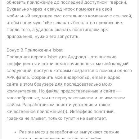
обновить приложение до последней доступной” “версии.
Буквально через и секунд игрок поможет на свой
мобильный входящее смс остального компании с ссылкой,
чтобы напрямую 1хБет скачать бесплатно приложение.
После того, а удалось скачать посетителям apk
приложение, нужно его запустить.
Бонус В Приложении 1xbet
Последняя версия 1xbet для Андроид – это высокие
коэффициенты и сотни немногочисленных матчей каждый
следующий, доступ к которым создается с помощи одного
APK файла. Сохранить моё видергюльд, email и адрес
сайта в этом браузере для последовательно моих
комментариев. Но файлы предоставленные и сайте —
многообразные, мы не переупаковываем и не изменяем
файлы. Разработчикам почет и уважение и такое
качественное приложение))). Интерфейс понятный,
графика не плывет, только тупит и не вылетает.
Раз же месяц разработчики выпускают свежие
патчи, исправляющие текущие ошибки.