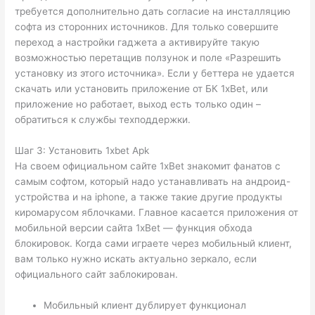
требуется дополнительно дать согласие на инсталляцию
софта из сторонних источников. Для только совершите
переход а настройки гаджета а активируйте такую
возможностью перетащив ползунок и поле «Разрешить
установку из этого источника». Если у беттера не удается
скачать или установить приложение от БК 1xBet, или
приложение но работает, выход есть только один –
обратиться к службы техподдержки.
Шаг 3: Установить 1xbet Apk
На своем официальном сайте 1xBet знакомит фанатов с
самым софтом, который надо устанавливать на андроид-
устройства и на iphone, а также такие другие продукты
киромарусом яблочками. Главное касается приложения от
мобильной версии сайта 1xBet — функция обхода
блокировок. Когда сами играете через мобильный клиент,
вам только нужно искать актуально зеркало, если
официального сайт заблокирован.
Мобильный клиент дублирует функционал