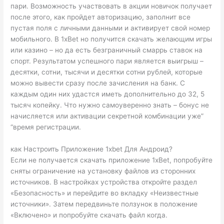
пари. Возможность участвовать в акции новичок получает
после этого, как пройдет авторизацию, заполнит все
пустая поля с личными данными и активирует свой номер
мобильного. В 1xBet но получится скачать желающим игры
или казино – но да есть безграничный смаррь ставок на
спорт. Результатом успешного пари является выигрыш –
десятки, сотни, тысячи и десятки сотни рублей, которые
можно вывести сразу после зачисления на банк. С
каждым один них удастся иметь дополнительно до 32, 5
тысяч копейку. Что нужно самоуверенно знать – бонус не
начисляется или активации секретной комбинации уже”
“время регистрации.
как Настроить Приложение 1xbet Для Андроид?
Если не получается скачать приложение 1xBet, попробуйте
сняты ограничение на установку файлов из сторонних
источников. В настройках устройства откройте раздел
«Безопасность» и перейдите во вкладку «Неизвестные
источники». Затем передвиньте ползунок в положение
«Включено» и попробуйте скачать файл когда.