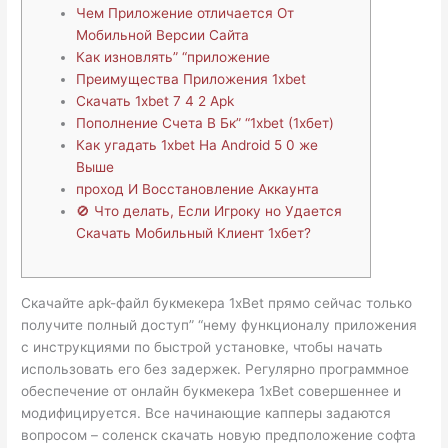
Чем Приложение отличается От
Мобильной Версии Сайта
Как изновлять” “приложение
Преимущества Приложения 1xbet
Скачать 1xbet 7 4 2 Apk
Пополнение Счета В Бк” “1xbet (1хбет)
Как угадать 1xbet На Android 5 0 же
Выше
проход И Восстановление Аккаунта
🚫 Что делать, Если Игроку но Удается
Скачать Мобильный Клиент 1хбет?
Скачайте apk-файл букмекера 1xBet прямо сейчас только
получите полный доступ” “нему функционалу приложения
с инструкциями по быстрой установке, чтобы начать
использовать его без задержек. Регулярно программное
обеспечение от онлайн букмекера 1xBet совершеннее и
модифицируется. Все начинающие капперы задаются
вопросом – соленск скачать новую предположение софта