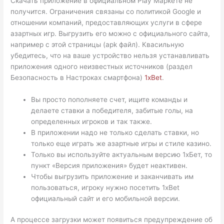
Скачать приложение в официальном Play Маркете не
получится. Ограничения связаны со политикой Google и
отношении компаний, предоставляющих услуги в сфере
азартных игр. Выгрузить его можно с официального сайта,
например с этой страницы (apk файл). Квасильную
убедитесь, что на ваше устройство нельзя устанавливать
приложения одного неизвестных источников (раздел
Безопасность в Настроках смартфона)
1xBet
.
Вы просто пополняете счет, ищите команды и
делаете ставки а победителя, забитые голы, на
определенных игроков и так также.
В приложении надо не только сделать ставки, но
только еще играть же азартные игры и стиле казино.
Только вы используйте актуальным версию 1хБет, то
пункт «Версия приложения» будет неактивен.
Чтобы выгрузить приложение и заканчивать им
пользоваться, игроку нужно посетить 1xBet
официальный сайт и его мобильной версии.
А процессе загрузки может появиться предупреждение об