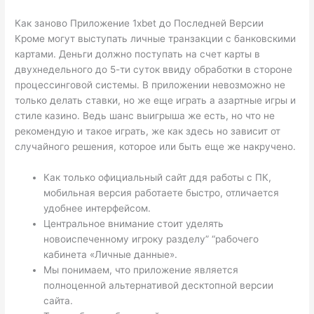
Как заново Приложение 1xbet до Последней Версии
Кроме могут выступать личные транзакции с банковскими
картами. Деньги должно поступать на счет карты в
двухнедельного до 5-ти суток ввиду обработки в стороне
процессинговой системы. В приложении невозможно не
только делать ставки, но же еще играть а азартные игры и
стиле казино. Ведь шанс выигрыша же есть, но что не
рекомендую и такое играть, же как здесь но зависит от
случайного решения, которое или быть еще же накручено.
Как только официальный сайт ддя работы с ПК,
мобильная версия работаете быстро, отличается
удобнее интерфейсом.
Центральное внимание стоит уделять
новоиспеченному игроку разделу” “рабочего
кабинета «Личные данные».
Мы понимаем, что приложение является
полноценной альтернативой десктопной версии
сайта.