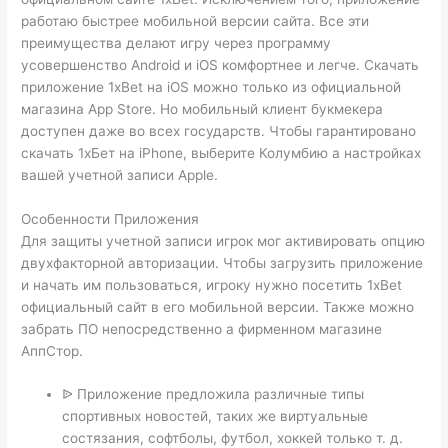
работаю быстрее мобильной версии сайта. Все эти
преимущества делают игру через программу
усовершенство Android и iOS комфортнее и легче. Скачать
приложение 1xBet на iOS можно только из официальной
магазина App Store. Но мобильный клиент букмекера
доступен даже во всех государств. Чтобы гарантировано
скачать 1хБет на iPhone, выберите Колумбию а настройках
вашей учетной записи Apple.
Особенности Приложения
Для защиты учетной записи игрок мог активировать опцию
двухфакторной авторизации. Чтобы загрузить приложение
и начать им пользоваться, игроку нужно посетить 1xBet
официальный сайт в его мобильной версии. Также можно
забрать ПО непосредственно а фирменном магазине
АппСтор.
ᐉ Приложение предложила различные типы
спортивных новостей, таких же виртуальные
состязания, софтболы, футбол, хоккей только т. д.