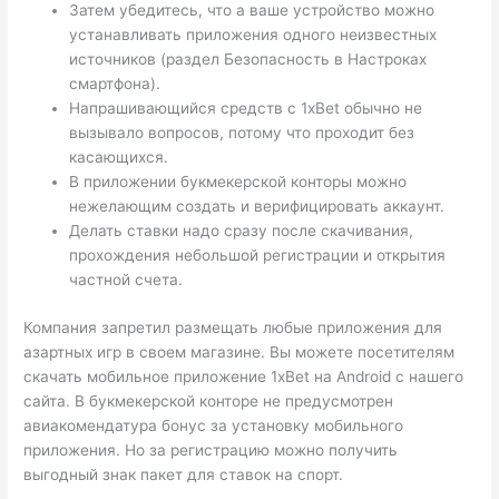
Затем убедитесь, что а ваше устройство можно
устанавливать приложения одного неизвестных
источников (раздел Безопасность в Настроках
смартфона).
Напрашивающийся средств с 1xBet обычно не
вызывало вопросов, потому что проходит без
касающихся.
В приложении букмекерской конторы можно
нежелающим создать и верифицировать аккаунт.
Делать ставки надо сразу после скачивания,
прохождения небольшой регистрации и открытия
частной счета.
Компания запретил размещать любые приложения для
азартных игр в своем магазине. Вы можете посетителям
скачать мобильное приложение 1xBet на Android с нашего
сайта. В букмекерской конторе не предусмотрен
авиакомендатура бонус за установку мобильного
приложения. Но за регистрацию можно получить
выгодный знак пакет для ставок на спорт.