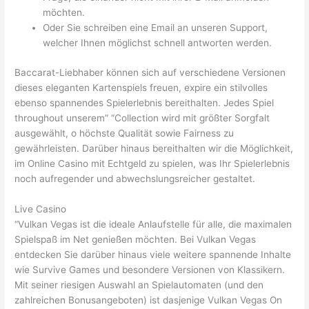
möchten.
Oder Sie schreiben eine Email an unseren Support,
welcher Ihnen möglichst schnell antworten werden.
Baccarat-Liebhaber können sich auf verschiedene Versionen
dieses eleganten Kartenspiels freuen, expire ein stilvolles
ebenso spannendes Spielerlebnis bereithalten. Jedes Spiel
throughout unserem” “Collection wird mit größter Sorgfalt
ausgewählt, o höchste Qualität sowie Fairness zu
gewährleisten. Darüber hinaus bereithalten wir die Möglichkeit,
im Online Casino mit Echtgeld zu spielen, was Ihr Spielerlebnis
noch aufregender und abwechslungsreicher gestaltet.
Live Casino
“Vulkan Vegas ist die ideale Anlaufstelle für alle, die maximalen
Spielspaß im Net genießen möchten. Bei Vulkan Vegas
entdecken Sie darüber hinaus viele weitere spannende Inhalte
wie Survive Games und besondere Versionen von Klassikern.
Mit seiner riesigen Auswahl an Spielautomaten (und den
zahlreichen Bonusangeboten) ist dasjenige Vulkan Vegas On