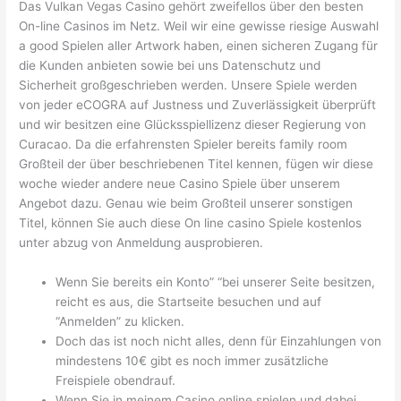
Das Vulkan Vegas Casino gehört zweifellos über den besten
On-line Casinos im Netz. Weil wir eine gewisse riesige Auswahl
a good Spielen aller Artwork haben, einen sicheren Zugang für
die Kunden anbieten sowie bei uns Datenschutz und
Sicherheit großgeschrieben werden. Unsere Spiele werden
von jeder eCOGRA auf Justness und Zuverlässigkeit überprüft
und wir besitzen eine Glücksspiellizenz dieser Regierung von
Curacao. Da die erfahrensten Spieler bereits family room
Großteil der über beschriebenen Titel kennen, fügen wir diese
woche wieder andere neue Casino Spiele über unserem
Angebot dazu. Genau wie beim Großteil unserer sonstigen
Titel, können Sie auch diese On line casino Spiele kostenlos
unter abzug von Anmeldung ausprobieren.
Wenn Sie bereits ein Konto” “bei unserer Seite besitzen,
reicht es aus, die Startseite besuchen und auf
“Anmelden” zu klicken.
Doch das ist noch nicht alles, denn für Einzahlungen von
mindestens 10€ gibt es noch immer zusätzliche
Freispiele obendrauf.
Wenn Sie in meinem Casino online spielen und dabei