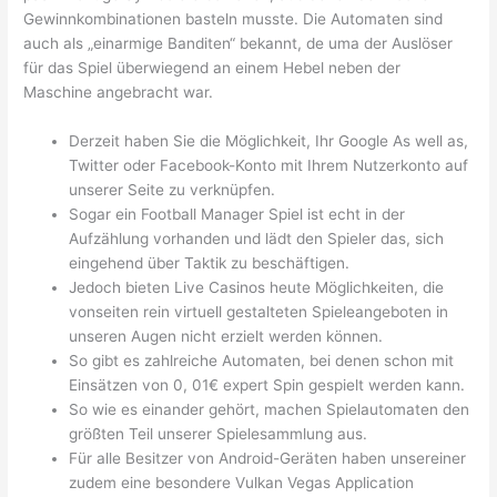
Gewinnkombinationen basteln musste. Die Automaten sind
auch als „einarmige Banditen“ bekannt, de uma der Auslöser
für das Spiel überwiegend an einem Hebel neben der
Maschine angebracht war.
Derzeit haben Sie die Möglichkeit, Ihr Google As well as,
Twitter oder Facebook-Konto mit Ihrem Nutzerkonto auf
unserer Seite zu verknüpfen.
Sogar ein Football Manager Spiel ist echt in der
Aufzählung vorhanden und lädt den Spieler das, sich
eingehend über Taktik zu beschäftigen.
Jedoch bieten Live Casinos heute Möglichkeiten, die
vonseiten rein virtuell gestalteten Spieleangeboten in
unseren Augen nicht erzielt werden können.
So gibt es zahlreiche Automaten, bei denen schon mit
Einsätzen von 0, 01€ expert Spin gespielt werden kann.
So wie es einander gehört, machen Spielautomaten den
größten Teil unserer Spielesammlung aus.
Für alle Besitzer von Android-Geräten haben unsereiner
zudem eine besondere Vulkan Vegas Application