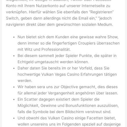
Konto mit Ihrem Nutzerkonto auf unserer Internetseite zu
verknüpfen. Hierfür wählen Sie ebenfalls den “Registrieren”
Switch, geben dann allerdings nicht die Email ein,” “jedoch
navigieren direkt über dem gewünschten sozialen Medium.
Nun bietet sich dem Kunden eine gewisse wahre Show,
denn immer so die fingerfertigen Croupiers überraschen
mit Witz und Professionalität.
Bei diesem sammelt jeder Spieler Punkte, die später in
Echtgeld umgetauscht werden können.
Daher daten Sie bereits im or her Vorfeld, dass Sie
hochwertige Vulkan Vegas Casino Erfahrungen tätigen
werden.
Wir haben sera uns zur Objective gemacht, dies dieses
für allemal jeder Vergangenheit angehören über lassen.
Ein Scatter dagegen existiert dem Spieler die
Möglichkeit, Gewinne und Bonusfunktionen auszulösen,
falls die Symbole bei dem Bildschirm verstreut sind.
Und obwohl das Vulkan Casino einige Facetten bietet,
wollen unsereins uns im Folgenden speziell auf dasjenige