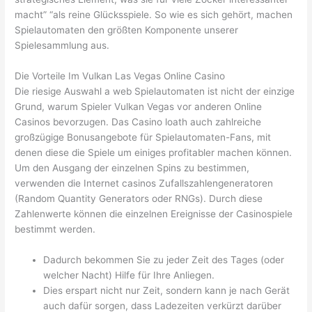
macht” “als reine Glücksspiele. So wie es sich gehört, machen
Spielautomaten den größten Komponente unserer
Spielesammlung aus.
Die Vorteile Im Vulkan Las Vegas Online Casino
Die riesige Auswahl a web Spielautomaten ist nicht der einzige
Grund, warum Spieler Vulkan Vegas vor anderen Online
Casinos bevorzugen. Das Casino loath auch zahlreiche
großzügige Bonusangebote für Spielautomaten-Fans, mit
denen diese die Spiele um einiges profitabler machen können.
Um den Ausgang der einzelnen Spins zu bestimmen,
verwenden die Internet casinos Zufallszahlengeneratoren
(Random Quantity Generators oder RNGs). Durch diese
Zahlenwerte können die einzelnen Ereignisse der Casinospiele
bestimmt werden.
Dadurch bekommen Sie zu jeder Zeit des Tages (oder
welcher Nacht) Hilfe für Ihre Anliegen.
Dies erspart nicht nur Zeit, sondern kann je nach Gerät
auch dafür sorgen, dass Ladezeiten verkürzt darüber