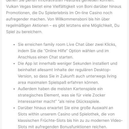
denen Sie perish innovativsten Features genießen können.
Vulkan Vegas bietet eine Vielfältigkeit von Boni darüber hinaus
Promotionen, die Du Spielerlebnis im On-line Casino noch
aufregender machen. Von Willkommensboni bis hin über
regelmäßigen Aktionen – es gibt letztens eine Möglichkeit, Du
Spiel zu bereichern.
Sie erreichen family room Live Chat über zwei Klicks,
indem Sie die “Online Hilfe” Option wählen und im
Anschluss einen Chat starten.
Die App ist innerhalb weniger Sekunden installiert und
beinhaltet allesamt Inhalte der regulären Desktop-
Version, so dass Sie in Zukunft auch unterwegs living
area maximalen Spielspaß erfahren können.
Außerdem haben die meisten Kartenspiele ein
strategisches Element, was sie für viele Zocker
interessanter macht” “als reine Glücksspiele.
Darüber hinaus erwartet Sie eine große Auswahl an
Slots within unserem Casino und Spielothek, die von
klassischen Früchte-Slots bis hin zu zu modernen Video-
Slots mit aufregenden Bonusfunktionen reichen.