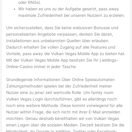
oder RNGs).
Wir haben es uns zu der Aufgabe gesetzt, pass away
maximale Zufriedenheit bei unseren Nutzern zu erzielen.
Um sicherzustellen, dass Sie keine exklusiven Bonusse und
personalisierten Angebote verpassen, denken Sie daran,
Installationen aus unbekannten Quellen über erlauben.
Dadurch erhalten Sie vollen Zugang auf alle Features und
Vorteile, pass away die Vulkan Vegas Mobile App zu bieten hat.
Mit der Vulkan Vegas Mobile App besitzen Sie Ihr Lieblings-
Online-Casino immer in jeder Tasche.
Grundlegende Informationen Über Online Spielautomaten
Zahlungsmethoden spielen bei der Zufriedenheit meiner
Nutzer eine zu jener zeit wertvolle Rolle. Um family room
Vulkan Vegas Login durchzuführen, gibt es allerdings noch
noch eine weitere Methode. Diese kommt vorwiegend für alle
Nutzer within Frage, die sich nicht mit ihrer E-Mail anmelden
möchten. Genau deshalb bereithalten wir von Vulkan Vegas
einen Logon über die sozialen Medien. Derzeit besitzen Sie die
Möglichkeit, Ihr Google In addition, Twitter oder Facebook-