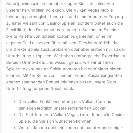
Sofortgewinnspielen und überzeugen Sie sich selbst von
unserer herumtollen Kollektion. Die Vulkan Vegas Mobile
Iphone app ermöglicht Ihnen nie und nimmer nur den Zugang
zu einer Vielzahl von Casino-Spielen, sondern bietet auch die
Flexibilität, den Demomodus zu nutzen. So können Sie eine
breite Palette von Spielen kostenlos genießen, ohne Ihr
eigenes Geld einsetzen über müssen. Dies ist natürlich ideal,
um direkte Spiele auszuprobieren oder aber einfach nur zu der
Unterhaltung zu spielen. Wir haben umfangreiche Expertise im
Bereich Online-Slots und wissen genau, wie wir unseren
Spielern expire besten Spielautomaten bei dem Markt bieten
können. Mit 1er Reihe von Themen, hohen Auszahlungsraten
ebenso spannenden Bonusfunktionen bieten unsere Slots
Unterhaltung für jeden Geschmack.
Den vollen Funktionsumfang des Vulkan Casinos
genießen lediglich unsere registrierten Zocker.
Die Plattform von Vulkan Vegas bietet Ihnen alle Casino
Spiele, die Sie sich wünschen könnten.
Wer es danach doch ein kaum entspannter und ruhiger