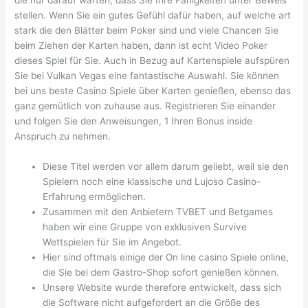
stellen. Wenn Sie ein gutes Gefühl dafür haben, auf welche art
stark die den Blätter beim Poker sind und viele Chancen Sie
beim Ziehen der Karten haben, dann ist echt Video Poker
dieses Spiel für Sie. Auch in Bezug auf Kartenspiele aufspüren
Sie bei Vulkan Vegas eine fantastische Auswahl. Sie können
bei uns beste Casino Spiele über Karten genießen, ebenso das
ganz gemütlich von zuhause aus. Registrieren Sie einander
und folgen Sie den Anweisungen, 1 Ihren Bonus inside
Anspruch zu nehmen.
Diese Titel werden vor allem darum geliebt, weil sie den
Spielern noch eine klassische und Lujoso Casino-
Erfahrung ermöglichen.
Zusammen mit den Anbietern TVBET und Betgames
haben wir eine Gruppe von exklusiven Survive
Wettspielen für Sie im Angebot.
Hier sind oftmals einige der On line casino Spiele online,
die Sie bei dem Gastro-Shop sofort genießen können.
Unsere Website wurde therefore entwickelt, dass sich
die Software nicht aufgefordert an die Größe des