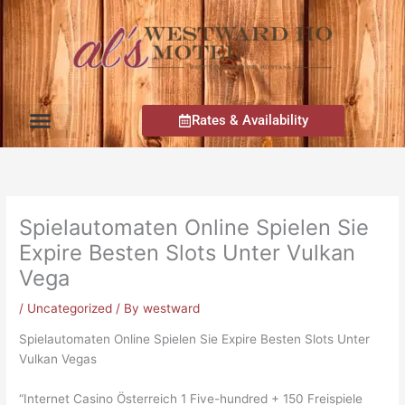
Skip
to
content
Rates & Availability
Rooms, Rates
Attractions, Dining
Map, Contact Info
Spielautomaten Online Spielen Sie
Expire Besten Slots Unter Vulkan
Vega
/
Uncategorized
/ By
westward
Spielautomaten Online Spielen Sie Expire Besten Slots Unter
Vulkan Vegas
“Internet Casino Österreich 1 Five-hundred + 150 Freispiele