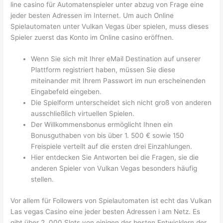
line casino für Automatenspieler unter abzug von Frage eine
jeder besten Adressen im Internet. Um auch Online
Spielautomaten unter Vulkan Vegas über spielen, muss dieses
Spieler zuerst das Konto im Online casino eröffnen.
Wenn Sie sich mit Ihrer eMail Destination auf unserer
Plattform registriert haben, müssen Sie diese
miteinander mit Ihrem Passwort im nun erscheinenden
Eingabefeld eingeben.
Die Spielform unterscheidet sich nicht groß von anderen
ausschließlich virtuellen Spielen.
Der Willkommensbonus ermöglicht Ihnen ein
Bonusguthaben von bis über 1. 500 € sowie 150
Freispiele verteilt auf die ersten drei Einzahlungen.
Hier entdecken Sie Antworten bei die Fragen, sie die
anderen Spieler von Vulkan Vegas besonders häufig
stellen.
Vor allem für Followers von Spielautomaten ist echt das Vulkan
Las vegas Casino eine jeder besten Adressen i am Netz. Es
gibt über 2. 000 Slots von einigen der besten Entwicklern der