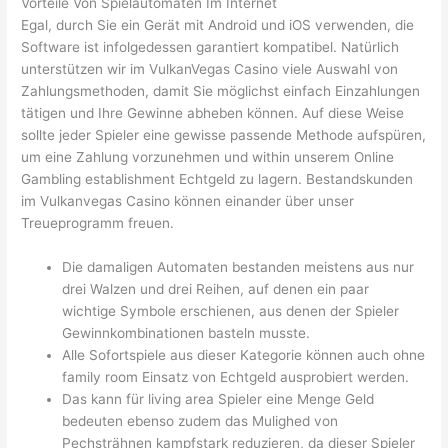
Vorteile Von Spielautomaten Im Internet
Egal, durch Sie ein Gerät mit Android und iOS verwenden, die
Software ist infolgedessen garantiert kompatibel. Natürlich
unterstützen wir im VulkanVegas Casino viele Auswahl von
Zahlungsmethoden, damit Sie möglichst einfach Einzahlungen
tätigen und Ihre Gewinne abheben können. Auf diese Weise
sollte jeder Spieler eine gewisse passende Methode aufspüren,
um eine Zahlung vorzunehmen und within unserem Online
Gambling establishment Echtgeld zu lagern. Bestandskunden
im Vulkanvegas Casino können einander über unser
Treueprogramm freuen.
Die damaligen Automaten bestanden meistens aus nur
drei Walzen und drei Reihen, auf denen ein paar
wichtige Symbole erschienen, aus denen der Spieler
Gewinnkombinationen basteln musste.
Alle Sofortspiele aus dieser Kategorie können auch ohne
family room Einsatz von Echtgeld ausprobiert werden.
Das kann für living area Spieler eine Menge Geld
bedeuten ebenso zudem das Mulighed von
Pechsträhnen kampfstark reduzieren, da dieser Spieler