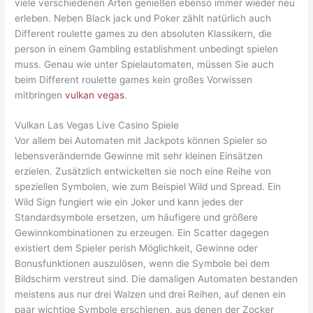
viele verschiedenen Arten genießen ebenso immer wieder neu
erleben. Neben Black jack und Poker zählt natürlich auch
Different roulette games zu den absoluten Klassikern, die
person in einem Gambling establishment unbedingt spielen
muss. Genau wie unter Spielautomaten, müssen Sie auch
beim Different roulette games kein großes Vorwissen
mitbringen
vulkan vegas
.
Vulkan Las Vegas Live Casino Spiele
Vor allem bei Automaten mit Jackpots können Spieler so
lebensverändernde Gewinne mit sehr kleinen Einsätzen
erzielen. Zusätzlich entwickelten sie noch eine Reihe von
speziellen Symbolen, wie zum Beispiel Wild und Spread. Ein
Wild Sign fungiert wie ein Joker und kann jedes der
Standardsymbole ersetzen, um häufigere und größere
Gewinnkombinationen zu erzeugen. Ein Scatter dagegen
existiert dem Spieler perish Möglichkeit, Gewinne oder
Bonusfunktionen auszulösen, wenn die Symbole bei dem
Bildschirm verstreut sind. Die damaligen Automaten bestanden
meistens aus nur drei Walzen und drei Reihen, auf denen ein
paar wichtige Symbole erschienen, aus denen der Zocker