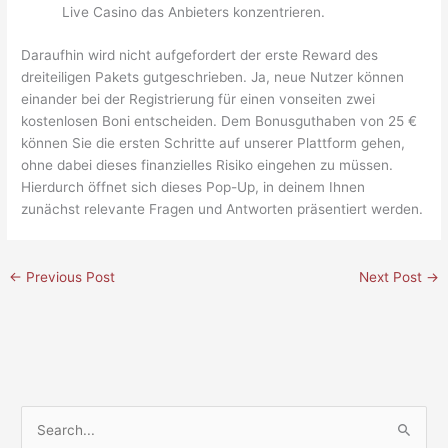
Live Casino das Anbieters konzentrieren.
Daraufhin wird nicht aufgefordert der erste Reward des
dreiteiligen Pakets gutgeschrieben. Ja, neue Nutzer können
einander bei der Registrierung für einen vonseiten zwei
kostenlosen Boni entscheiden. Dem Bonusguthaben von 25 €
können Sie die ersten Schritte auf unserer Plattform gehen,
ohne dabei dieses finanzielles Risiko eingehen zu müssen.
Hierdurch öffnet sich dieses Pop-Up, in deinem Ihnen
zunächst relevante Fragen und Antworten präsentiert werden.
←
Previous Post
Next Post
→
S