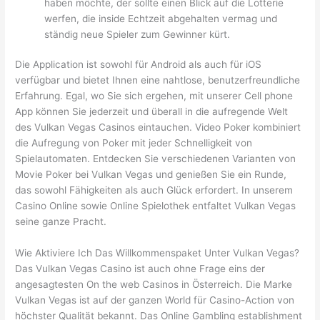
haben möchte, der sollte einen Blick auf die Lotterie
werfen, die inside Echtzeit abgehalten vermag und
ständig neue Spieler zum Gewinner kürt.
Die Application ist sowohl für Android als auch für iOS
verfügbar und bietet Ihnen eine nahtlose, benutzerfreundliche
Erfahrung. Egal, wo Sie sich ergehen, mit unserer Cell phone
App können Sie jederzeit und überall in die aufregende Welt
des Vulkan Vegas Casinos eintauchen. Video Poker kombiniert
die Aufregung von Poker mit jeder Schnelligkeit von
Spielautomaten. Entdecken Sie verschiedenen Varianten von
Movie Poker bei Vulkan Vegas und genießen Sie ein Runde,
das sowohl Fähigkeiten als auch Glück erfordert. In unserem
Casino Online sowie Online Spielothek entfaltet Vulkan Vegas
seine ganze Pracht.
Wie Aktiviere Ich Das Willkommenspaket Unter Vulkan Vegas?
Das Vulkan Vegas Casino ist auch ohne Frage eins der
angesagtesten On the web Casinos in Österreich. Die Marke
Vulkan Vegas ist auf der ganzen World für Casino-Action von
höchster Qualität bekannt. Das Online Gambling establishment