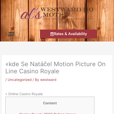
Skip
to
content
Rates & Availability
Rooms, Rates
Attractions, Dining
Map, Contact Info
«kde Se Natáčel Motion Picture On
Line Casino Royale
/
Uncategorized
/ By
westward
» Online Casino Royale
Content