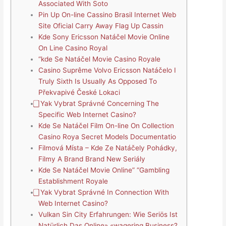
Associated With Soto
Pin Up On-line Cassino Brasil Internet Web
Site Oficial Carry Away Flag Up Cassin
Kde Sony Ericsson Natáčel Movie Online
On Line Casino Royal
“kde Se Natáčel Movie Casino Royale
Casino Suprême Volvo Ericsson Natáčelo I
Truly Sixth Is Usually As Opposed To
Překvapivé České Lokaci
⃣ Yak Vybrat Správné Concerning The
Specific Web Internet Casino?
Kde Se Natáčel Film On-line On Collection
Casino Roya Secret Models Documentatio
Filmová Místa – Kde Ze Natáčely Pohádky,
Filmy A Brand Brand New Seriály
Kde Se Natáčel Movie Online” “Gambling
Establishment Royale
⃣ Yak Vybrat Správné In Connection With
Web Internet Casino?
Vulkan Sin City Erfahrungen: Wie Seriös Ist
Natürlich Das Online» «wagering Business?